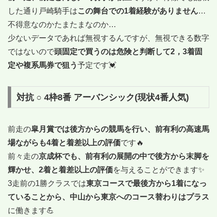
した通り戸崎騎手は
この舞台での1着経験がありません
…
不得意なのかたまたまなのか…
少ないデータであれば無視するんですが、無視できる数字
ではないので
頭固定で買うのは危険と判断して2，3着固
定や複系馬券で狙う
予定です💓
対抗 ○ 4枠8番 アーバンシック(現状4番人気)
前走の
皐月賞では後方からの競馬を行い、前有利の高速馬
場ながらも4着と着差以上の評価
です🔥
前々走の
京成杯でも、前有利の展開の中で後方から末脚を
輝かせ、2着と着差以上の評価
を与えることができます✨
3走前の1勝クラスでは
東京コースで最後方から1着になっ
ていることから、中山から東京へのコース替わりはプラス
に働きます💪