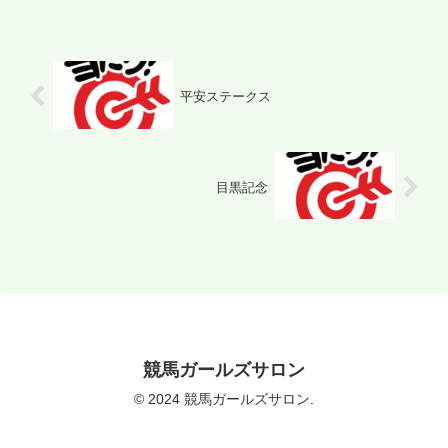
平安ステークス
目黒記念
競馬ガールズサロン
© 2024 競馬ガールズサロン.