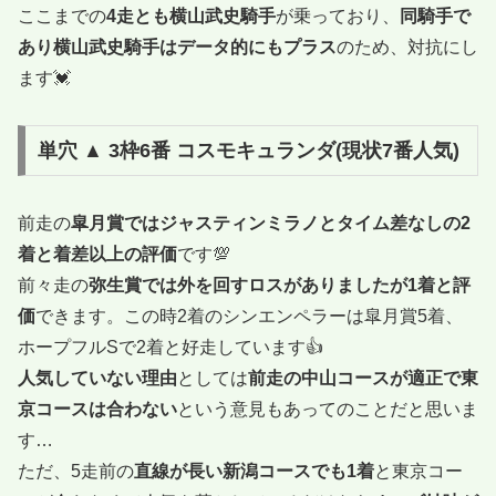
ここまでの
4走とも横山武史騎手
が乗っており、
同騎手で
あり横山武史騎手はデータ的にもプラス
のため、対抗にし
ます💓
単穴 ▲ 3枠6番 コスモキュランダ(現状7番人気)
前走の
皐月賞ではジャスティンミラノとタイム差なしの2
着と着差以上の評価
です💯
前々走の
弥生賞では外を回すロスがありましたが1着と評
価
できます。この時2着のシンエンペラーは皐月賞5着、
ホープフルSで2着と好走しています👍
人気していない理由
としては
前走の中山コースが適正で東
京コースは合わない
という意見もあってのことだと思いま
す…
ただ、5走前の
直線が長い新潟コースでも1着
と東京コー