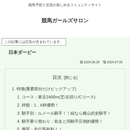
競馬予想と交流が楽しめるコミュニティサイト
競馬ガールズサロン
この記事には広告が含まれています。
日本ダービー
2024.06.28
2024.07.05
目次
特徴(重要部分だけピックアップ)
コース：東京2400m(芝/左回り/Cコース)
枠順：1，6枠優勢！
騎手別：ルメール騎手！！紐なら横山武史騎手！
騎手乗り替わり：前走と同騎手圧倒的優勢！
脚質：先行馬有利！！