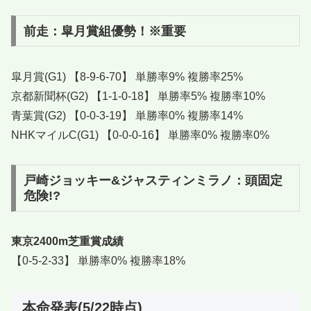
前走：皐月賞組優勢！※重要
皐月賞(G1) 【8-9-6-70】 単勝率9% 複勝率25%
京都新聞杯(G2) 【1-1-0-18】 単勝率5% 複勝率10%
青葉賞(G2) 【0-0-3-19】 単勝率0% 複勝率14%
NHKマイルC(G1) 【0-0-0-16】 単勝率0% 複勝率0%
戸崎ジョッキー&ジャスティンミラノ：頭固定
危険!?
東京2400m芝重賞成績
【0-5-2-33】 単勝率0% 複勝率18%
本命発表(5/22時点)