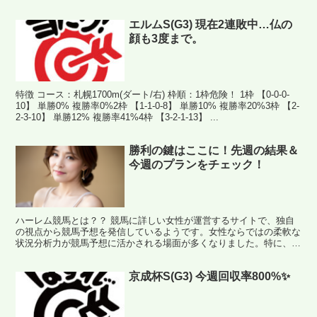
良い。※近年はハイペースからの差...
エルムS(G3) 現在2連敗中…仏の
顔も3度まで。
特徴 コース：札幌1700m(ダート/右) 枠順：1枠危険！ 1枠 【0-0-0-
10】 単勝0% 複勝率0%2枠 【1-1-0-8】 単勝10% 複勝率20%3枠 【2-
2-3-10】 単勝12% 複勝率41%4枠 【3-2-1-13】 ...
勝利の鍵はここに！先週の結果＆
今週のプランをチェック！
ハーレム競馬とは？？ 競馬に詳しい女性が運営するサイトで、独自
の視点から競馬予想を発信しているようです。女性ならではの柔軟な
状況分析力が競馬予想に活かされる場面が多くなりました。特に、競
馬初心者から上級者まで楽しめる多様な情報を提供している...
京成杯S(G3) 今週回収率800%✨