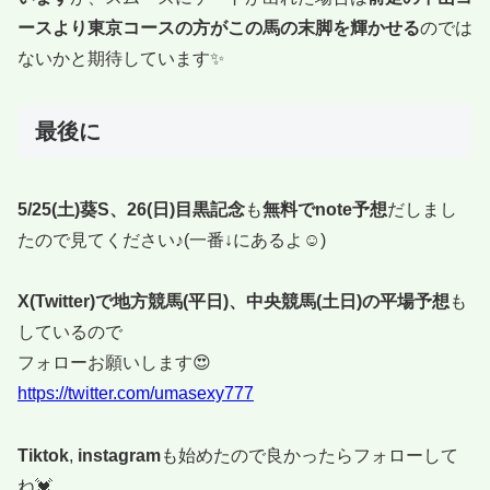
ースより東京コースの方がこの馬の末脚を輝かせる
のでは
ないかと期待しています✨
最後に
5/25(土)葵S、26(日)目黒記念
も
無料でnote予想
だしまし
たので見てください♪(一番↓にあるよ☺)
X(Twitter)で地方競馬(平日)、中央競馬(土日)の平場予想
も
しているので
フォローお願いします😍
https://twitter.com/umasexy777
Tiktok
,
instagram
も始めたので良かったらフォローして
ね💓